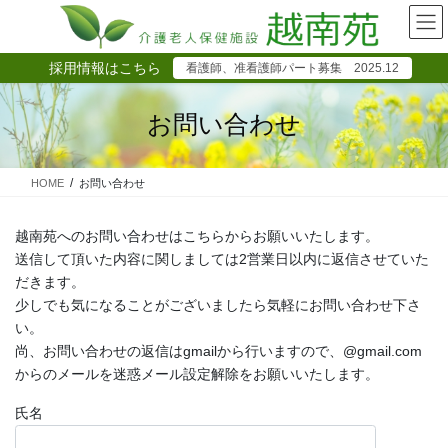
コ
ナ
ン
ビ
テ
ゲ
採用情報はこちら
看護師、准看護師パート募集 2025.12
ン
ー
ツ
シ
に
ョ
お問い合わせ
移
ン
動
に
移
HOME
お問い合わせ
動
越南苑へのお問い合わせはこちらからお願いいたします。
送信して頂いた内容に関しましては2営業日以内に返信させていた
だきます。
少しでも気になることがございましたら気軽にお問い合わせ下さ
い。
尚、お問い合わせの返信はgmailから行いますので、@gmail.com
からのメールを迷惑メール設定解除をお願いいたします。
氏名