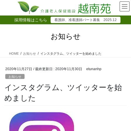
コ
ナ
ン
ビ
テ
ゲ
採用情報はこちら
看護師、准看護師パート募集 2025.12
ン
ー
ツ
シ
に
ョ
お知らせ
移
ン
動
に
移
HOME
お知らせ
インスタグラム、ツイッターを始めました
動
2020年11月27日
/ 最終更新日 :
2020年11月30日
etunanhp
お知らせ
インスタグラム、ツイッターを始
めました