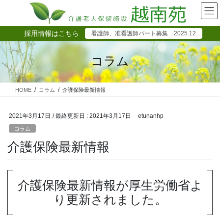
コ
ナ
ン
ビ
テ
ゲ
採用情報はこちら
看護師、准看護師パート募集 2025.12
ン
ー
ツ
シ
に
ョ
コラム
移
ン
動
に
移
HOME
コラム
介護保険最新情報
動
2021年3月17日
/ 最終更新日 :
2021年3月17日
etunanhp
コラム
介護保険最新情報
介護保険最新情報が厚生労働省よ
り更新されました。