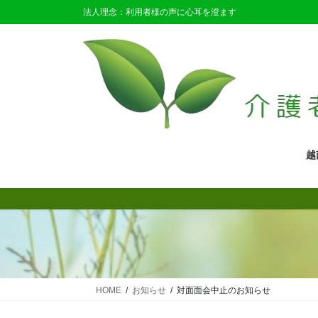
コ
ナ
法人理念：利用者様の声に心耳を澄ます
ン
ビ
テ
ゲ
ン
ー
ツ
シ
に
ョ
移
ン
動
に
移
越
動
HOME
お知らせ
対面面会中止のお知らせ