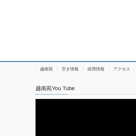
越南苑
空き情報
採用情報
アクセス
越南苑You Tube
動
画
プ
レ
ー