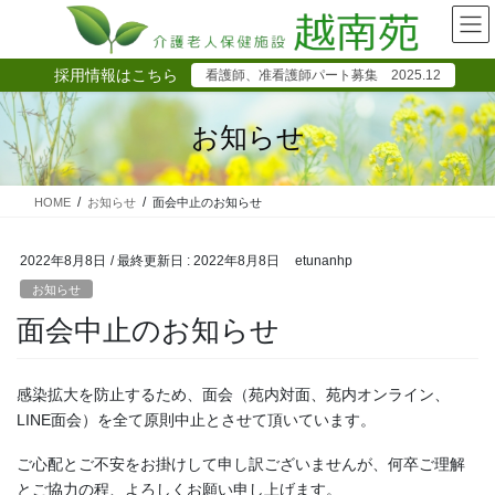
コ
ナ
ン
ビ
テ
ゲ
採用情報はこちら
看護師、准看護師パート募集 2025.12
ン
ー
ツ
シ
に
ョ
お知らせ
移
ン
動
に
移
HOME
お知らせ
面会中止のお知らせ
動
2022年8月8日
/ 最終更新日 :
2022年8月8日
etunanhp
お知らせ
面会中止のお知らせ
感染拡大を防止するため、面会（苑内対面、苑内オンライン、
LINE面会）を全て原則中止とさせて頂いています。
ご心配とご不安をお掛けして申し訳ございませんが、何卒ご理解
とご協力の程、よろしくお願い申し上げます。