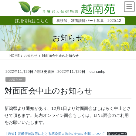
コ
ナ
ン
ビ
テ
ゲ
採用情報はこちら
看護師、准看護師パート募集 2025.12
ン
ー
ツ
シ
に
ョ
お知らせ
移
ン
動
に
移
HOME
お知らせ
対面面会中止のお知らせ
動
2022年11月29日
/ 最終更新日 :
2022年11月29日
etunanhp
お知らせ
対面面会中止のお知らせ
新潟県より通知があり、12月1日より対面面会はしばらく中止とさ
せて頂きます。苑内オンライン面会もしくは、LINE面会のご利用
をお願いいたします。
【通知】高齢者施設等における感染拡大防止のための対応について
ダウンロード