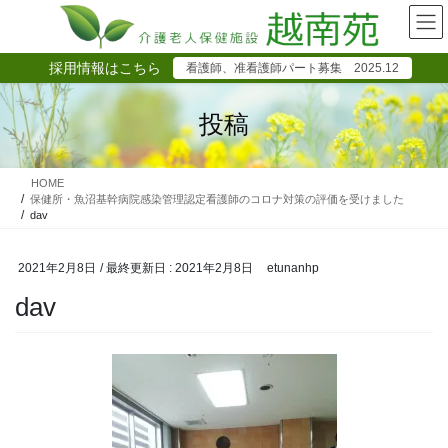
コ
ナ
ン
ビ
テ
ゲ
採用情報はこちら
看護師、准看護師パート募集 2025.12
ン
ー
ツ
シ
に
ョ
投稿
移
ン
動
に
移
HOME
動
保健所・魚沼基幹病院感染管理認定看護師のコロナ対策の評価を受けました
dav
2021年2月8日
/ 最終更新日 :
2021年2月8日
etunanhp
dav