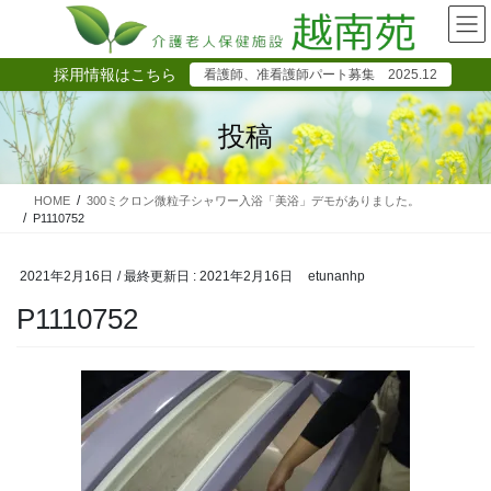
コ
ナ
ン
ビ
テ
ゲ
採用情報はこちら
看護師、准看護師パート募集 2025.12
ン
ー
ツ
シ
に
ョ
投稿
移
ン
動
に
移
HOME
300ミクロン微粒子シャワー入浴「美浴」デモがありました。
動
P1110752
2021年2月16日
/ 最終更新日 :
2021年2月16日
etunanhp
P1110752