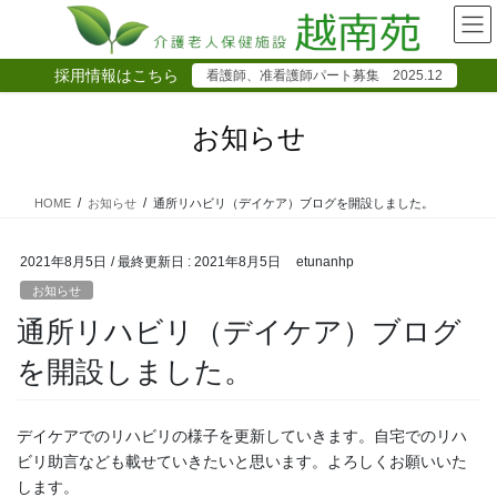
コ
ナ
ン
ビ
テ
ゲ
採用情報はこちら
看護師、准看護師パート募集 2025.12
ン
ー
ツ
シ
に
ョ
お知らせ
移
ン
動
に
移
HOME
お知らせ
通所リハビリ（デイケア）ブログを開設しました。
動
2021年8月5日
/ 最終更新日 :
2021年8月5日
etunanhp
お知らせ
通所リハビリ（デイケア）ブログ
を開設しました。
デイケアでのリハビリの様子を更新していきます。自宅でのリハ
ビリ助言なども載せていきたいと思います。よろしくお願いいた
します。