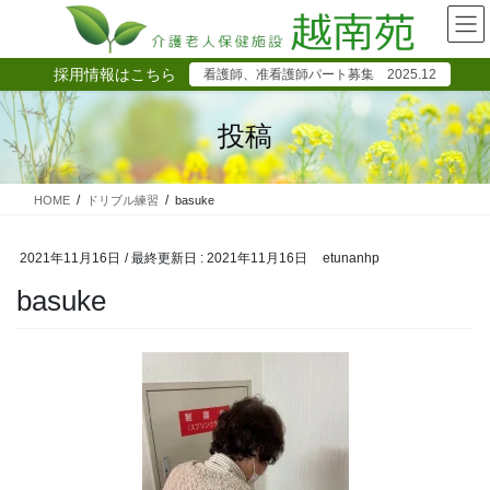
コ
ナ
ン
ビ
テ
ゲ
採用情報はこちら
看護師、准看護師パート募集 2025.12
ン
ー
ツ
シ
に
ョ
投稿
移
ン
動
に
移
HOME
ドリブル練習
basuke
動
2021年11月16日
/ 最終更新日 :
2021年11月16日
etunanhp
basuke