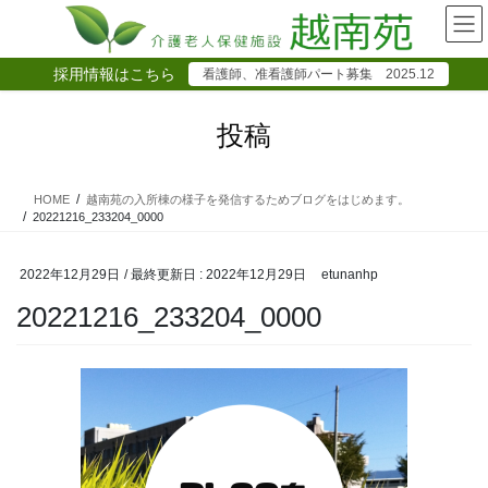
コ
ナ
ン
ビ
テ
ゲ
採用情報はこちら
看護師、准看護師パート募集 2025.12
ン
ー
ツ
シ
に
ョ
投稿
移
ン
動
に
移
HOME
越南苑の入所棟の様子を発信するためブログをはじめます。
動
20221216_233204_0000
2022年12月29日
/ 最終更新日 :
2022年12月29日
etunanhp
20221216_233204_0000