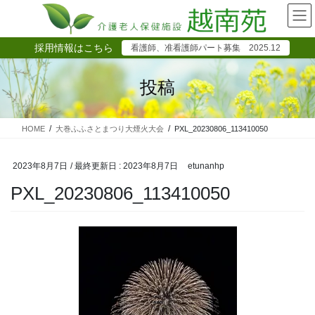
コ
ナ
ン
ビ
テ
ゲ
採用情報はこちら
看護師、准看護師パート募集 2025.12
ン
ー
ツ
シ
に
ョ
投稿
移
ン
動
に
移
HOME
大巻ふふさとまつり大煙火大会
PXL_20230806_113410050
動
2023年8月7日
/ 最終更新日 :
2023年8月7日
etunanhp
PXL_20230806_113410050