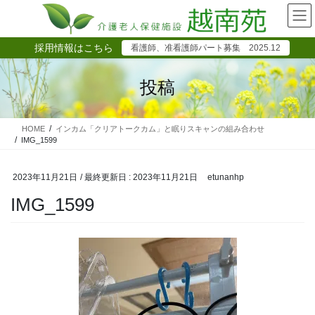
コ
ナ
ン
ビ
テ
ゲ
採用情報はこちら
看護師、准看護師パート募集 2025.12
ン
ー
ツ
シ
に
ョ
投稿
移
ン
動
に
移
HOME
インカム「クリアトークカム」と眠りスキャンの組み合わせ
動
IMG_1599
2023年11月21日
/ 最終更新日 :
2023年11月21日
etunanhp
IMG_1599