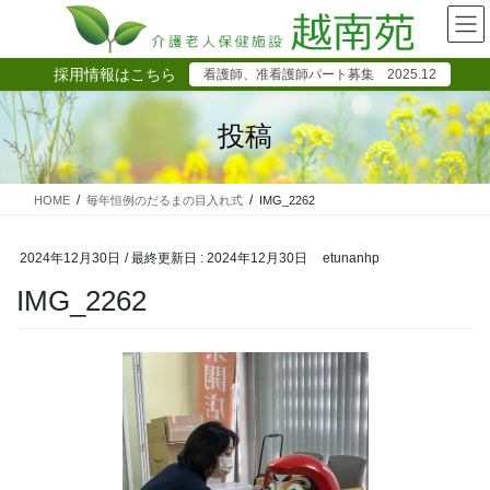
コ
ナ
ン
ビ
テ
ゲ
採用情報はこちら
看護師、准看護師パート募集 2025.12
ン
ー
ツ
シ
に
ョ
投稿
移
ン
動
に
移
HOME
毎年恒例のだるまの目入れ式
IMG_2262
動
2024年12月30日
/ 最終更新日 :
2024年12月30日
etunanhp
IMG_2262