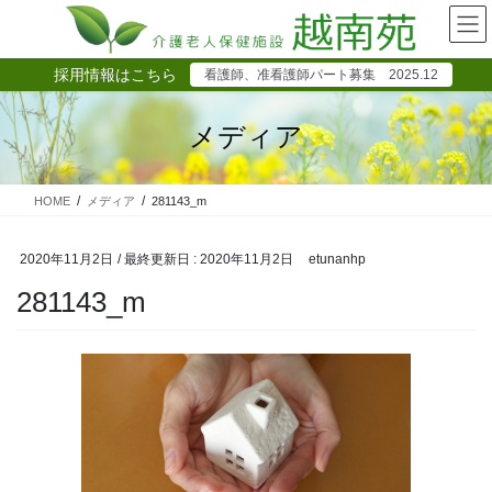
コ
ナ
ン
ビ
テ
ゲ
採用情報はこちら
看護師、准看護師パート募集 2025.12
ン
ー
ツ
シ
に
ョ
メディア
移
ン
動
に
移
HOME
メディア
281143_m
動
2020年11月2日
/ 最終更新日 :
2020年11月2日
etunanhp
281143_m