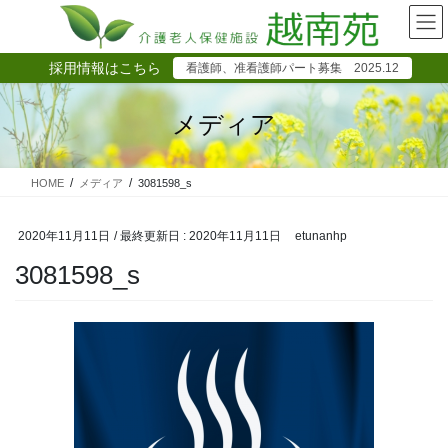
コ
ナ
ン
ビ
テ
ゲ
採用情報はこちら
看護師、准看護師パート募集 2025.12
ン
ー
ツ
シ
に
ョ
メディア
移
ン
動
に
移
HOME
メディア
3081598_s
動
2020年11月11日
/ 最終更新日 :
2020年11月11日
etunanhp
3081598_s