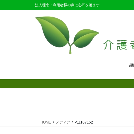
コ
ナ
法人理念：利用者様の声に心耳を澄ます
ン
ビ
テ
ゲ
ン
ー
ツ
シ
に
ョ
移
ン
動
に
移
越
動
HOME
メディア
P11107152