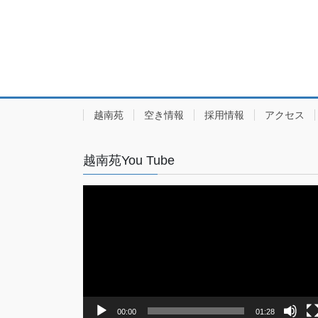
越南苑
空き情報
採用情報
アクセス
越南苑You Tube
動
画
プ
レ
ー
ヤ
ー
00:00
01:28