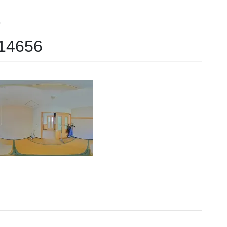
p
14656