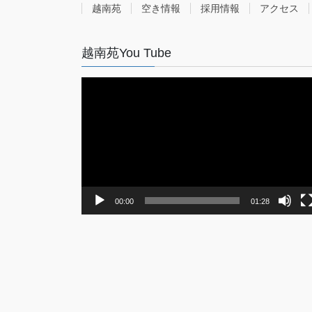
越南苑
空き情報
採用情報
アクセス
越南苑You Tube
動
画
プ
レ
ー
ヤ
ー
00:00
01:28