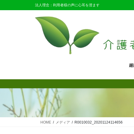
コ
ナ
法人理念：利用者様の声に心耳を澄ます
ン
ビ
テ
ゲ
ン
ー
ツ
シ
に
ョ
移
ン
動
に
移
越
動
HOME
メディア
R0010032_20201124114656