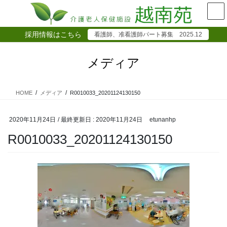
コ
ナ
ン
ビ
テ
ゲ
採用情報はこちら
看護師、准看護師パート募集 2025.12
ン
ー
ツ
シ
に
ョ
メディア
移
ン
動
に
移
HOME
メディア
R0010033_20201124130150
動
2020年11月24日
/ 最終更新日 :
2020年11月24日
etunanhp
R0010033_20201124130150