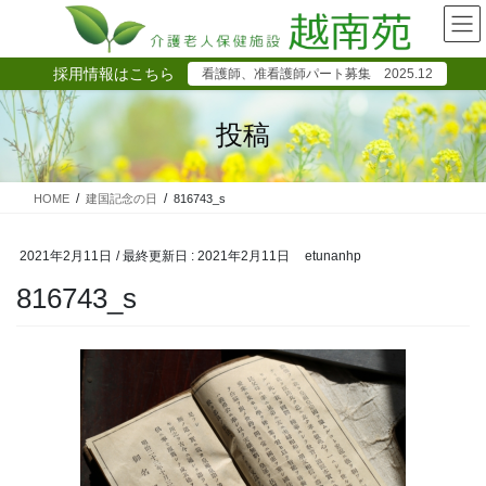
コ
ナ
ン
ビ
テ
ゲ
採用情報はこちら
看護師、准看護師パート募集 2025.12
ン
ー
ツ
シ
に
ョ
投稿
移
ン
動
に
移
HOME
建国記念の日
816743_s
動
2021年2月11日
/ 最終更新日 :
2021年2月11日
etunanhp
816743_s